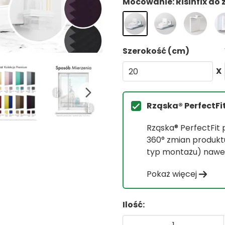
Mocowanie: Risinfix do
Szerokość (cm)
X
Rząska® PerfectFi
Rząska® PerfectFit
360° zmian produktu 
typ montażu) nawet
Pokaż więcej
Ilość: