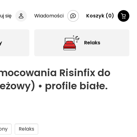
uj się
Wiadomości
Koszyk (0)
y
Relaks
mocowania Risinfix do
żowy) • profile białe.
ony
Relaks