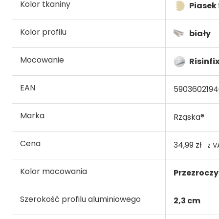
Kolor tkaniny
Piasek
Kolor profilu
biały
Mocowanie
Risinfi
EAN
590360219
Marka
Rząska®
Cena
34,99 zł
z V
Kolor mocowania
Przezroczy
Szerokość profilu aluminiowego
2,3 cm