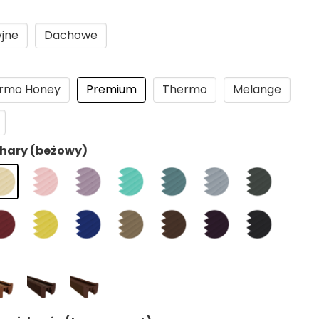
yjne
Dachowe
rmo Honey
Premium
Thermo
Melange
ahary (beżowy)