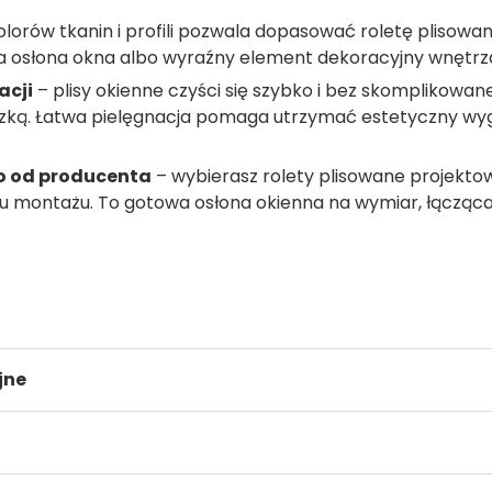
olorów tkanin i profili pozwala dopasować roletę plisow
tna osłona okna albo wyraźny element dekoracyjny wnętrz
acji
– plisy okienne czyści się szybko i bez skomplikowane
eczką. Łatwa pielęgnacja pomaga utrzymać estetyczny wy
io od producenta
– wybierasz rolety plisowane projekto
u montażu. To gotowa osłona okienna na wymiar, łącząca 
jne