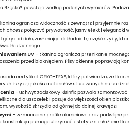
sa Rząska® powstaje według podanych wymiarów. Podczas k
kanina ogranicza widoczność z zewnątrz i przyjemnie roz
ch chcesz połączyć prywatność, jasny efekt i elegancki 
góry i od dołu, zasłaniając dokładnie tę część szyby, któ
 światła dziennego.
eniowaniem UV
– tkanina ogranicza przenikanie mocnego
osażenia przed blaknięciem. Plisy okienne poprawiają 
osiada certyfikat OEKO-TEX®, który potwierdza, że tkan
rych liczy się jakość materiałów stosowanych na co dzień
rcenia
– uchwyt zaciskowy Risinfix pozwala zamontować p
likatne dla uszczelek i pasuje do większości okien plast
cm, wysokość skrzydła od górnej do dolnej krawędzi.
owymi
– wzmocnione profile aluminiowe oraz podwójne pro
a konstrukcja pomaga utrzymać estetyczne ułożenie tkan