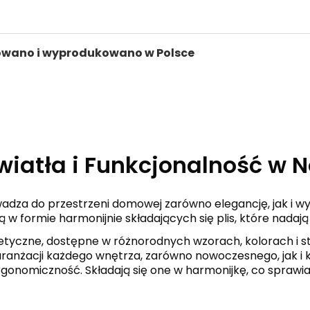
owano i wyprodukowano w Polsce
Światła i Funkcjonalność 
wadza do przestrzeni domowej zarówno elegancję, jak i wy
ą w formie harmonijnie składających się plis, które nadaj
etyczne, dostępne w różnorodnych wzorach, kolorach i st
o aranżacji każdego wnętrza, zarówno nowoczesnego, jak 
rgonomiczność. Składają się one w harmonijkę, co sprawia,