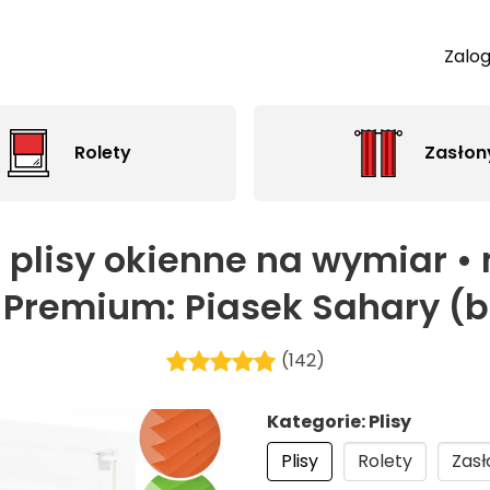
Zalog
Rolety
Zasłon
 plisy okienne na wymiar • 
 Premium: Piasek Sahary (be
(142)
Kategorie: Plisy
Plisy
Rolety
Zasł