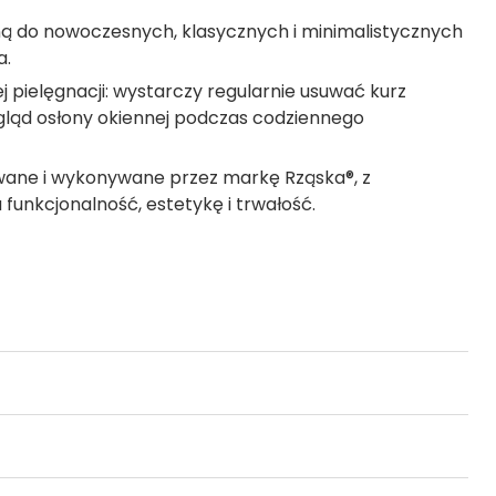
aną do nowoczesnych, klasycznych i minimalistycznych
a.
j pielęgnacji: wystarczy regularnie usuwać kurz
gląd osłony okiennej podczas codziennego
wane i wykonywane przez markę Rząska®, z
funkcjonalność, estetykę i trwałość.