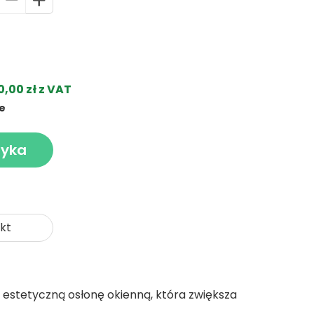
00 zł z VAT
ie
zyka
kt
estetyczną osłonę okienną, która zwiększa