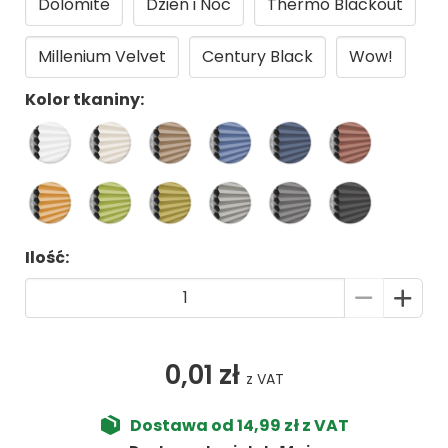
Dolomite
Dzień i Noc
Thermo Blackout
Millenium Velvet
Century Black
Wow!
Kolor tkaniny:
Ilość:
0,01 zł
z VAT
Dostawa od 14,99 zł z VAT