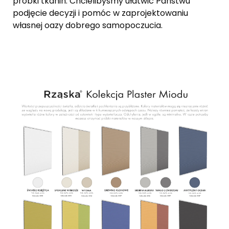
próbki tkanin. Chcielibyśmy ułatwić Państwu
podjęcie decyzji i pomóc w zaprojektowaniu
własnej oazy dobrego samopoczucia.