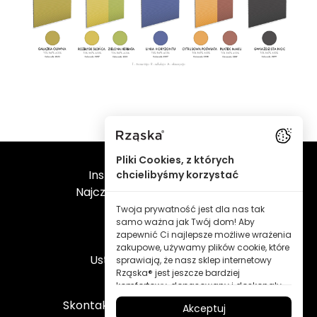
Informacje
Pliki Cookies, z których
Instrukcje montażu Video
chcielibyśmy korzystać
Najczęściej zadawane pytania
Dane kontaktowe
Twoja prywatność jest dla nas tak
samo ważna jak Twój dom! Aby
Regulamin
zapewnić Ci najlepsze możliwe wrażenia
Blog
zakupowe, używamy plików cookie, które
Ustawienia plików cookie
sprawiają, że nasz sklep internetowy
Rząska® jest jeszcze bardziej
komfortowy, dopasowany i doskonały
Obsługa klienta
dla Ciebie – wszystko po to, abyś mógł
Skontaktuj się poprzez messenger
Akceptuj
odkrywać produkty marki Rząska® w