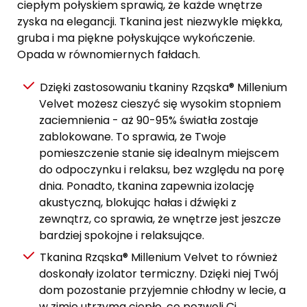
ciepłym połyskiem sprawią, że każde wnętrze
zyska na elegancji. Tkanina jest niezwykle miękka,
gruba i ma piękne połyskujące wykończenie.
Opada w równomiernych fałdach.
Dzięki zastosowaniu tkaniny Rząska® Millenium
Velvet możesz cieszyć się wysokim stopniem
zaciemnienia - aż 90-95% światła zostaje
zablokowane. To sprawia, że ​​Twoje
pomieszczenie stanie się idealnym miejscem
do odpoczynku i relaksu, bez względu na porę
dnia. Ponadto, tkanina zapewnia izolację
akustyczną, blokując hałas i dźwięki z
zewnątrz, co sprawia, że ​​wnętrze jest jeszcze
bardziej spokojne i relaksujące.
Tkanina Rząska® Millenium Velvet to również
doskonały izolator termiczny. Dzięki niej Twój
dom pozostanie przyjemnie chłodny w lecie, a
w zimie utrzyma ciepło, co pozwoli Ci