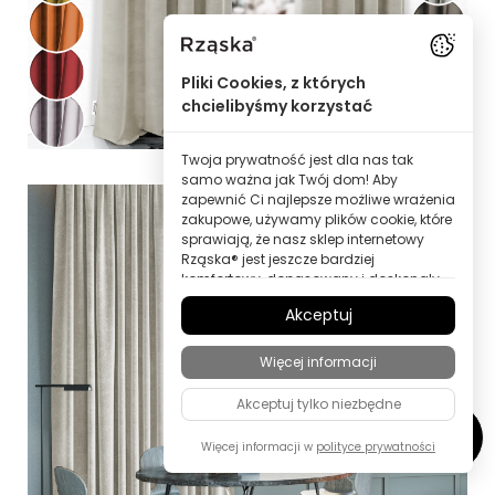
Pliki Cookies, z których
chcielibyśmy korzystać
Twoja prywatność jest dla nas tak
samo ważna jak Twój dom! Aby
zapewnić Ci najlepsze możliwe wrażenia
zakupowe, używamy plików cookie, które
sprawiają, że nasz sklep internetowy
Rząska® jest jeszcze bardziej
komfortowy, dopasowany i doskonały
dla Ciebie – wszystko po to, abyś mógł
Akceptuj
odkrywać produkty marki Rząska® w
najwyższej jakości.
Więcej informacji
Niektóre z tych plików cookie są
niezbędne, aby nasz sklep Rząska®
Akceptuj tylko niezbędne
działał niezawodnie; inne pozwalają
nam personalizować treści i reklamy
zgodnie z Twoimi zainteresowaniami
Więcej informacji w
polityce prywatności
lub anonimowo analizować
zachowania odwiedzających.