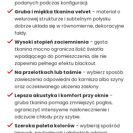
podanych podczas konfiguracji.
Gruba i miękka tkanina velvet
– materiał o
welurowej strukturze i subtelnym połysku
dobrze układa się w równomierne, dekoracyjne
fałdy.
Wysoki stopień zaciemnienia
– gęsta
tkanina mocno ogranicza ilość światła
wpadającego do pomieszczenia, ale nie
zapewnia pełnego efektu blackout.
Na przelotkach lub taśmie
– wybierz sposób
zawieszenia odpowiedni do karnisza albo szyny
oraz oczekiwanego ułożenia zasłony.
Lepsza akustyka i komfort przy oknie
–
gruba tkanina pomaga zmniejszyć pogłos,
ograniczyć intensywne nasłonecznienie i
odczucie chłodu przy szybie.
Szeroka paleta kolorów
– wybieraj spośród
jasnych, neutralnych i głębokich odcieni