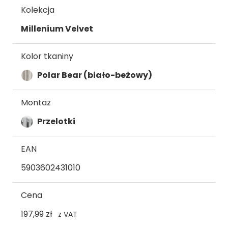
Kolekcja
Millenium Velvet
Kolor tkaniny
Polar Bear (biało-beżowy)
Montaż
Przelotki
EAN
5903602431010
Cena
197,99 zł
z VAT