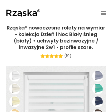
Rząska® nowoczesne rolety na wymiar
• kolekcja Dzień i Noc Biały śnieg
(biały) • uchwyty bezinwazyjne /
inwazyjne 2w1 • profile szare.
(19)