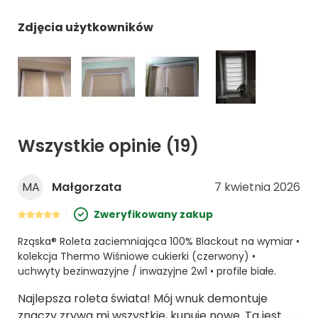
Zdjęcia użytkowników
Wszystkie opinie
(19)
MA
Małgorzata
7 kwietnia 2026
Zweryfikowany zakup
Rząska® Roleta zaciemniająca 100% Blackout na wymiar •
kolekcja Thermo Wiśniowe cukierki (czerwony) •
uchwyty bezinwazyjne / inwazyjne 2w1 • profile białe.
Najlepsza roleta świata! Mój wnuk demontuje
znaczy zrywa mi wszystkie, kupuję nowe. Ta jest