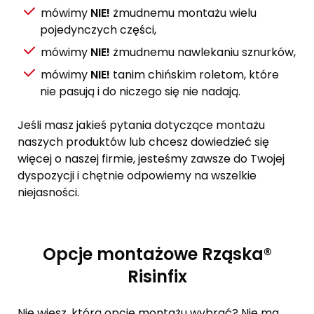
mówimy
NIE!
żmudnemu montażu wielu
pojedynczych części,
mówimy
NIE!
żmudnemu nawlekaniu sznurków,
mówimy
NIE!
tanim chińskim roletom, które
nie pasują i do niczego się nie nadają.
Jeśli masz jakieś pytania dotyczące montażu
naszych produktów lub chcesz dowiedzieć się
więcej o naszej firmie, jesteśmy zawsze do Twojej
dyspozycji i chętnie odpowiemy na wszelkie
niejasności.
Opcje montażowe Rząska®
Risinfix
Nie wiesz, którą opcję montażu wybrać? Nie ma