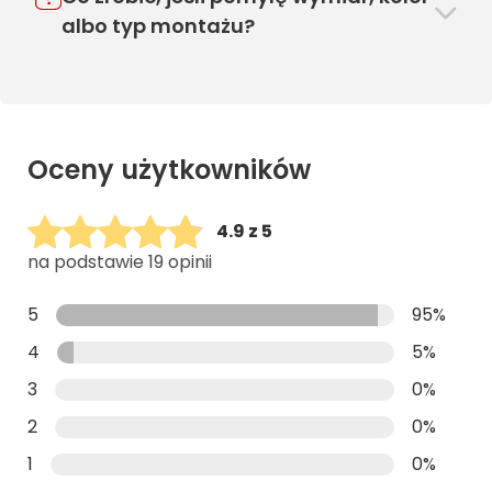
albo typ montażu?
Oceny użytkowników
4.9 z 5
na podstawie 19 opinii
5
95%
4
5%
3
0%
2
0%
1
0%