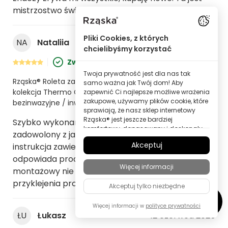
mistrzostwo świata! Polecam
Pliki Cookies, z których
NA
Nataliia
10 września 2025
chcielibyśmy korzystać
Zweryfikowany zakup
Twoja prywatność jest dla nas tak
Rząska® Roleta zaciemniająca 100% Blackout na wymiar •
samo ważna jak Twój dom! Aby
kolekcja Thermo Ciemny orzech (brązowy) • uchwyty
zapewnić Ci najlepsze możliwe wrażenia
zakupowe, używamy plików cookie, które
bezinwazyjne / inwazyjne 2w1 • profile białe.
sprawiają, że nasz sklep internetowy
Rząska® jest jeszcze bardziej
Szybko wykonane i dostarczone. Jestem
komfortowy, dopasowany i doskonały
zadowolony z jakości. Jedynym minusem jest to, że
dla Ciebie – wszystko po to, abyś mógł
Akceptuj
instrukcja zawiera link do filmu, który nie
odkrywać produkty marki Rząska® w
najwyższej jakości.
odpowiada produktowi. Ponadto zestaw
Więcej informacji
Niektóre z tych plików cookie są
montażowy nie zawiera taśmy dwustronnej do
niezbędne, aby nasz sklep Rząska®
przyklejenia prowadnic łańcucha.
Akceptuj tylko niezbędne
działał niezawodnie; inne pozwalają
nam personalizować treści i reklamy
zgodnie z Twoimi zainteresowaniami
Więcej informacji w
polityce prywatności
ŁU
Łukasz
12 czerwca 2025
lub anonimowo analizować
zachowania odwiedzających.