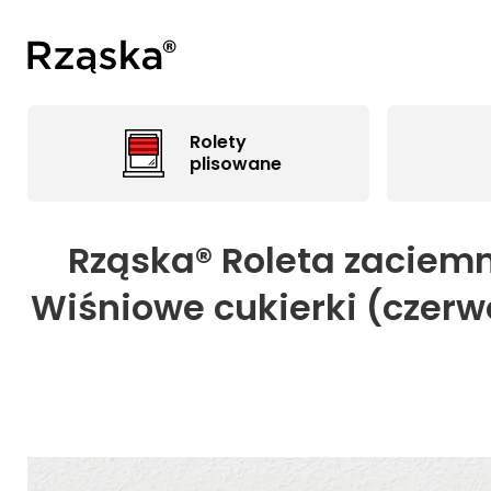
Rolety
plisowane
Rząska® Roleta zaciemn
Wiśniowe cukierki (czerwo