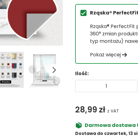
Rząska® PerfectFi
Rząska® PerfectFit
360° zmian produktu 
typ montażu) nawet
Pokaż więcej
Ilość:
28,99 zł
z VAT
Darmowa dostawa 0,
Dostawa do czwartek, 13 s