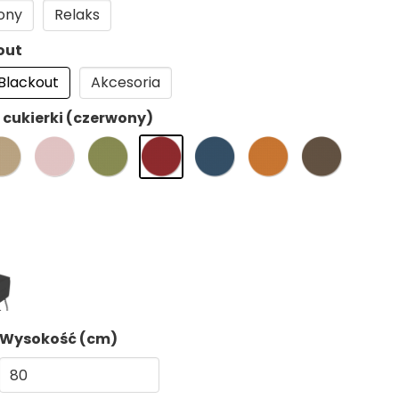
ony
Relaks
out
Blackout
Akcesoria
 cukierki (czerwony)
Wysokość (cm)