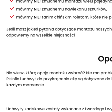
mówimy
NIE!
żmudnemu montażu wielu pojedyncz
mówimy
NIE!
żmudnemu nawlekaniu sznurków,
mówimy
NIE!
tanim chińskim roletom, które nie pas
Jeśli masz jakieś pytania dotyczące montażu naszych p
odpowiemy na wszelkie niejasności.
Opc
Nie wiesz, którą opcję montażu wybrać? Nie ma probl
Risinfix i uchwyt do przykręcenia clip są dołączone 
każdym momencie.
Uchwyty zaciskowe zostały wykonane z twardego i wy