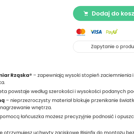
Dodaj do kos
Zapytanie o produ
miar Rząska®
– zapewniają wysoki stopień zaciemnienia i
ka.
eta powstaje według szerokości i wysokości podanych pod
ną
– nieprzezroczysty materiał blokuje przenikanie świat
 nagrzewanie wnętrza.
pomocą łańcuszka możesz precyzyjnie podnosić i opuszcz
e otrzymujesz uchwyty zaciskowe Risinfix do montażu bez