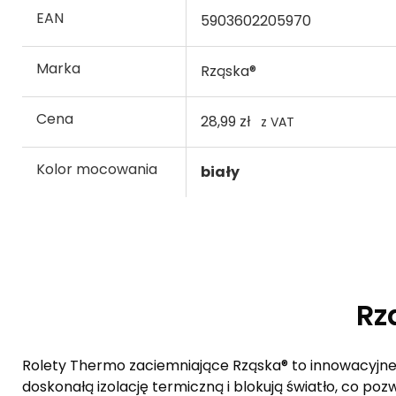
EAN
5903602205970
Marka
Rząska®
Cena
28,99 zł
z VAT
Kolor mocowania
biały
Rz
Rolety Thermo zaciemniające Rząska® to innowacyjne 
doskonałą izolację termiczną i blokują światło, co p