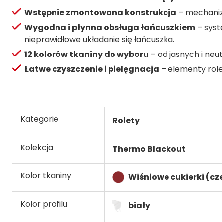
Wstępnie zmontowana konstrukcja
– mechanizm
Wygodna i płynna obsługa łańcuszkiem
– syst
nieprawidłowe układanie się łańcuszka.
12 kolorów tkaniny do wyboru
– od jasnych i neut
Łatwe czyszczenie i pielęgnacja
– elementy role
Kategorie
Rolety
Kolekcja
Thermo Blackout
Kolor tkaniny
Wiśniowe cukierki (c
Kolor profilu
biały