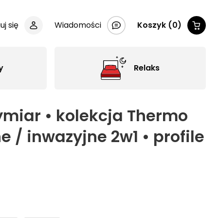
uj się
Wiadomości
Koszyk (0)
y
Relaks
ymiar • kolekcja Thermo
 / inwazyjne 2w1 • profile