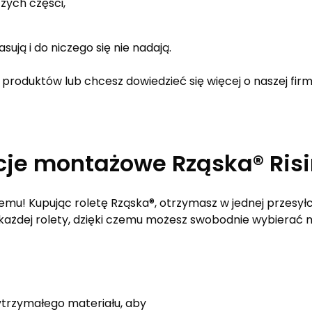
ych części,
ują i do niczego się nie nadają.
roduktów lub chcesz dowiedzieć się więcej o naszej firmi
je montażowe Rząska® Risi
emu! Kupując roletę Rząska®, otrzymasz w jednej przesy
do każdej rolety, dzięki czemu możesz swobodnie wybiera
trzymałego materiału, aby