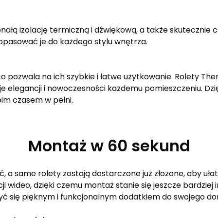
onałą izolację termiczną i dźwiękową, a także skuteczni
dopasować je do każdego stylu wnętrza.
, co pozwala na ich szybkie i łatwe użytkowanie. Rolety T
aje elegancji i nowoczesności każdemu pomieszczeniu. Dz
oim czasem w pełni.
Montaż w 60 sekund
ć, a same rolety zostają dostarczone już złożone, aby uła
ji wideo, dzięki czemu montaż stanie się jeszcze bardziej 
zyć się pięknym i funkcjonalnym dodatkiem do swojego d