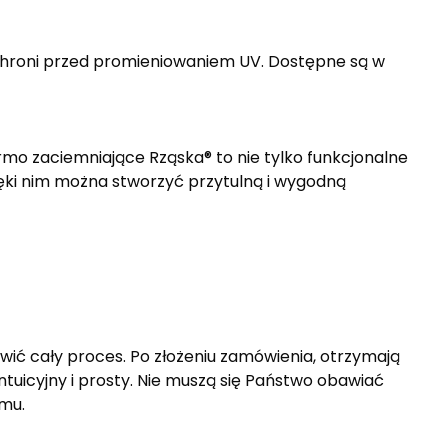
e chroni przed promieniowaniem UV. Dostępne są w
hermo zaciemniające Rząska® to nie tylko funkcjonalne
ięki nim można stworzyć przytulną i wygodną
twić cały proces. Po złożeniu zamówienia, otrzymają
intuicyjny i prosty. Nie muszą się Państwo obawiać
omu.