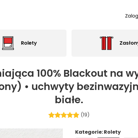
Zalog
Rolety
Zasłon
iająca 100% Blackout na w
ny) • uchwyty bezinwazyjne
białe.
(19)
Kategorie: Rolety