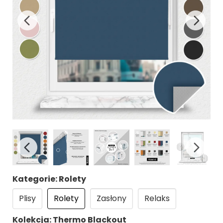
Kategorie: Rolety
Plisy
Rolety
Zasłony
Relaks
Kolekcja: Thermo Blackout