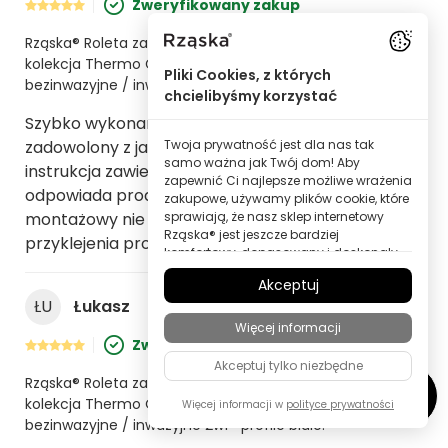
Zweryfikowany zakup
Rząska® Roleta zaciemniająca 100% Blackout na wymiar •
kolekcja Thermo Ciemny orzech (brązowy) • uchwyty
Pliki Cookies, z których
bezinwazyjne / inwazyjne 2w1 • profile białe.
chcielibyśmy korzystać
Szybko wykonane i dostarczone. Jestem
Twoja prywatność jest dla nas tak
zadowolony z jakości. Jedynym minusem jest to, że
samo ważna jak Twój dom! Aby
instrukcja zawiera link do filmu, który nie
zapewnić Ci najlepsze możliwe wrażenia
odpowiada produktowi. Ponadto zestaw
zakupowe, używamy plików cookie, które
sprawiają, że nasz sklep internetowy
montażowy nie zawiera taśmy dwustronnej do
Rząska® jest jeszcze bardziej
przyklejenia prowadnic łańcucha.
komfortowy, dopasowany i doskonały
dla Ciebie – wszystko po to, abyś mógł
Akceptuj
odkrywać produkty marki Rząska® w
ŁU
Łukasz
12 czerwca 2025
najwyższej jakości.
Więcej informacji
Niektóre z tych plików cookie są
Zweryfikowany zakup
niezbędne, aby nasz sklep Rząska®
Akceptuj tylko niezbędne
działał niezawodnie; inne pozwalają
Rząska® Roleta zaciemniająca 100% Blackout na wymiar •
nam personalizować treści i reklamy
kolekcja Thermo Onyksowy kamień (czarny) • uchwyty
zgodnie z Twoimi zainteresowaniami
Więcej informacji w
polityce prywatności
lub anonimowo analizować
bezinwazyjne / inwazyjne 2w1 • profile białe.
zachowania odwiedzających.