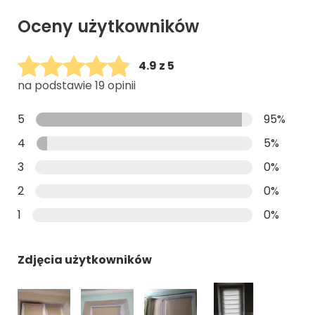
Oceny użytkowników
4.9 z 5
na podstawie 19 opinii
5
95%
4
5%
3
0%
2
0%
1
0%
Zdjęcia użytkowników