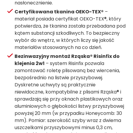
nasłonecznienie.
Certyfikowana tkanina OEKO-TEX®
–
materiał posiada certyfikat OEKO-TEX®, który
potwierdza, że tkanina została przebadana pod
kątem substancji szkodliwych. To bezpieczny
wybór do wnętrz, w których liczy się jakość
materiałów stosowanych na co dzień.
Bezinwazyjny montaż Rząska® Risinfix do
klejenia 2w1
– system Risinfix pozwala
zamontować roletę plisowaną bez wiercenia,
bezpośrednio na listwie przyszybowej.
Dyskretne uchwyty są praktycznie
niewidoczne, kompatybilne z plisami Rząska® i
sprawdzają się przy oknach plastikowych oraz
aluminiowych o głębokości listwy przyszybowej
powyżej 20 mm (w przypadku Honeycomb: 30
mm). Pomiar: szerokość szyby wraz z dwiema
uszczelkami przyszybowymi minus 0,3 cm,