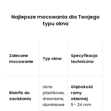
Najlepsze mocowania dla Twojego
typu okna
Ok
Zalecane
Specyfikacja
Typ okna
g
mocowanie
techniczna
us
okna
Głębokość
Risinfix do
plastikowe,
ramy
✔
zaciskania
drewniane,
okiennej
aluminiowe
9 - 24 mm