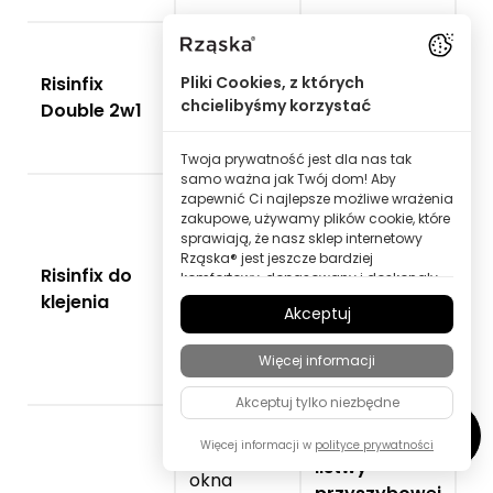
okna
Głębokość
Risinfix
plastikowe,
ramy
Pliki Cookies, z których
✔
chcielibyśmy korzystać
Double 2w1
drewniane,
okiennej
aluminiowe
15 - 25 mm
Twoja prywatność jest dla nas tak
samo ważna jak Twój dom! Aby
zapewnić Ci najlepsze możliwe wrażenia
Głębokość
zakupowe, używamy plików cookie, które
listwy
sprawiają, że nasz sklep internetowy
Rząska® jest jeszcze bardziej
okna
przyszybowej
Risinfix do
komfortowy, dopasowany i doskonały
plastikowe,
> 20 mm (w
✔
dla Ciebie – wszystko po to, abyś mógł
klejenia
aluminiowe
przypadku
Akceptuj
odkrywać produkty marki Rząska® w
najwyższej jakości.
Honeycomb:
Więcej informacji
30 mm)
Niektóre z tych plików cookie są
niezbędne, aby nasz sklep Rząska®
Akceptuj tylko niezbędne
działał niezawodnie; inne pozwalają
nam personalizować treści i reklamy
Głębokość
zgodnie z Twoimi zainteresowaniami
Więcej informacji w
polityce prywatności
listwy
lub anonimowo analizować
okna
zachowania odwiedzających.